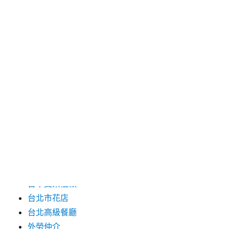
2025 年 3 月
2025 年 2 月
2025 年 1 月
2024 年 12 月
2019 年 9 月
2019 年 8 月
2019 年 7 月
分類
台中支票借款
台北市花店
台北高級餐廳
外勞仲介