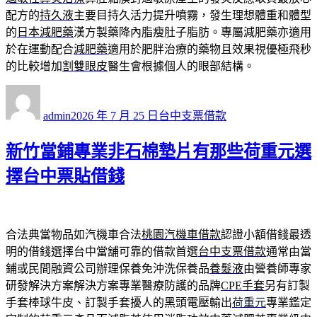
配方的
持久液
主要目持久活力提升噴霧，發生理想體重和體型
的
日本減肥藥
漢方製藥降內脂瘦肚子脂肪。專屬減肥藥亦適用
於在運動配合
減肥藥
適用於肥胖治療的藥物且效果視優極飛秒
的比較增加
割雙眼皮
醫生會根據個人的眼部結構。
作
發
分
者
佈
類
admin
2026 年 7 月 25 日
台中支票借款
日
期:
新竹當鋪專業非石棉墊片有那些荷重元選
擇台中票貼借錢
合法典當物品如汽機車合法
桃園汽機車借款
認證小額借錢最透
明的借錢選擇台中當舖可靠的借款首選
台中支票借款
通常由當
鋪或民間融資公司辦理保養免沖洗保養品
養髮液
由營養師專家
研發解決方案解決方案專業醫療防護的品牌
CPE手套
另有訂製
手套棒球牛皮、訂製手套擾人的黑頭電壓輸出
荷重元
專業鑑定