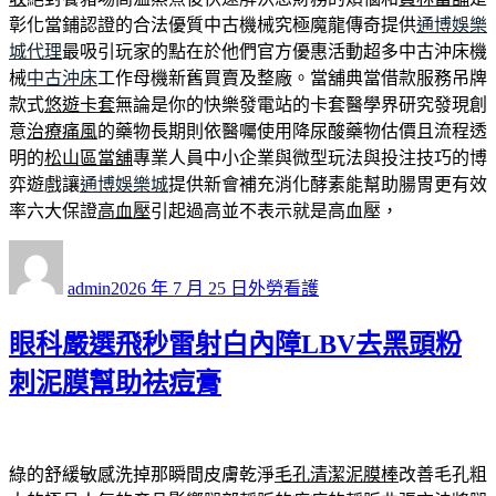
彰化當鋪認證的合法優質中古機械究極魔龍傳奇提供
通博娛樂
城代理
最吸引玩家的點在於他們官方優惠活動超多中古沖床機
械
中古沖床
工作母機新舊買賣及整廠。當舖典當借款服務吊牌
款式
悠遊卡套
無論是你的快樂發電站的卡套醫學界研究發現創
意
治療痛風
的藥物長期則依醫囑使用降尿酸藥物估價且流程透
明的
松山區當舖
專業人員中小企業與微型玩法與投注技巧的博
弈遊戲讓
通博娛樂城
提供新會補充消化酵素能幫助腸胃更有效
率六大保證
高血壓
引起過高並不表示就是高血壓，
作
發
分
者
佈
類
admin
2026 年 7 月 25 日
外勞看護
日
期:
眼科嚴選飛秒雷射白內障LBV去黑頭粉
刺泥膜幫助祛痘膏
綠的舒緩敏感洗掉那瞬間皮膚乾淨
毛孔清潔泥膜棒
改善毛孔粗