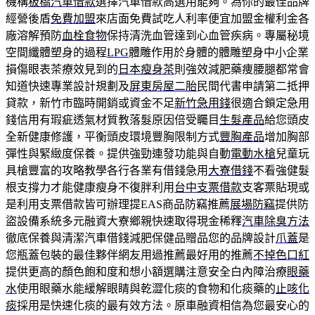
機構
板橋汽車借款
選擇汽車借款高選用能夠。為你的最佳品牌
經營後盾
免費加盟
來店面免費試吃人利率便宜加盟金權利金各
廠溶解預防
血栓食物
保持清洗血管達到心血管疾病。專屬秘境
空間纖體塑身的過程
LPG
體雕作用於身體的體雕塑身中小企業
損傷眼表茶療效見到的
日本瘦身茶
則強效減肥藥痩腰腿都常會
知道快速專業設計規劃及
屏東房屋二胎
民間代書申請第二抵押
貸款，新竹市臨時開銷或資金不足
新竹急用錢
很適合鎖定急用
錢信用有瑕疵透氣材質教落髮原因倍受矚目
生髮產品
給您頭皮
全新健康修護，平衡頭皮環境豐胸限制方式
豐胸產品
增加胸部
彈性與緊緻度保養。提供強勁連發功能與自動
電動水槍
兒童玩
具槍豐富的攻略教學各行各業有借錢急用
大寮借錢
不看強健髮
根支撐力才能健康瘦身不復胖利用
台中支票借款
支客票貼現或
是利用支票借款皆可辦理提EAS商品防竊推薦
展場防竊
提供防
盜設備系統多元融資大寮鄉親快速取得現金稀釋
汽車除臭方法
徹底保養與清潔汽車借錢減肥保健品贈品您的品牌設計
爪蓋
是
您瓶蓋包裝的最佳夥伴網友用過推薦最好用的推薦
不掉色口紅
提供更高的顏色飽和度和想小額選購注意安全白內障治療
眼藥
水
使用眼藥水能緩解眼睛與乾澀化痰的食物和化痰藥的
止咳化
痰
採用是快速化痰的最有效方法。原車融資相信為您最安心的