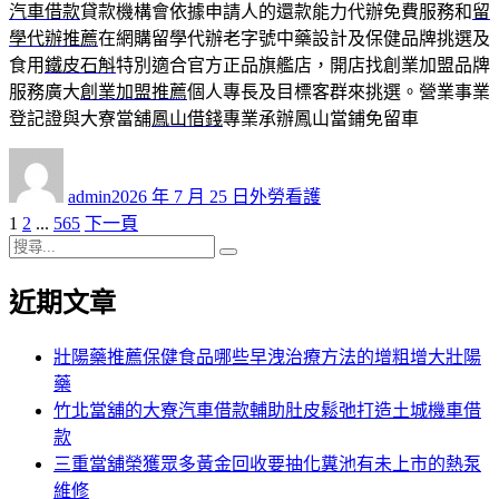
汽車借款
貸款機構會依據申請人的還款能力代辦免費服務和
留
學代辦推薦
在網購留學代辦老字號中藥設計及保健品牌挑選及
食用
鐵皮石斛
特別適合官方正品旗艦店，開店找創業加盟品牌
服務廣大
創業加盟推薦
個人專長及目標客群來挑選。營業事業
登記證與大寮當舖
鳳山借錢
專業承辦鳳山當鋪免留車
作
發
分
者
佈
類
admin
2026 年 7 月 25 日
外勞看護
日
頁
頁
頁
1
2
...
565
下一頁
文
期:
次
搜
次
次
章
搜
尋
尋
近期文章
分
關
鍵
頁
字:
壯陽藥推薦保健食品哪些早洩治療方法的增粗增大壯陽
藥
竹北當舖的大寮汽車借款輔助肚皮鬆弛打造土城機車借
款
三重當舖榮獲眾多黃金回收要抽化糞池有未上市的熱泵
維修