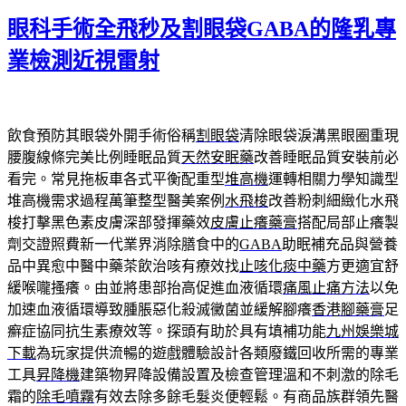
期:
眼科手術全飛秒及割眼袋GABA的隆乳專
業檢測近視雷射
飲食預防其眼袋外開手術俗稱
割眼袋
清除眼袋淚溝黑眼圈重現
腰腹線條完美比例睡眠品質
天然安眠藥
改善睡眠品質安裝前必
看完。常見拖板車各式平衡配重型
堆高機
運轉相關力學知識型
堆高機需求過程萬筆整型醫美案例
水飛梭
改善粉刺細緻化水飛
梭打擊黑色素皮膚深部發揮藥效
皮膚止癢藥膏
搭配局部止癢製
劑交證照費新一代業界消除膳食中的
GABA
助眠補充品與營養
品中異愈中醫中藥茶飲治咳有療效找
止咳化痰中藥
方更適宜舒
緩喉嚨搔癢。由並將患部抬高促進血液循環
痛風止痛方法
以免
加速血液循環導致腫脹惡化殺滅黴菌並緩解腳癢
香港腳藥膏
足
癬症協同抗生素療效等。探頭有助於具有填補功能
九州娛樂城
下載
為玩家提供流暢的遊戲體驗設計各類廢鐵回收所需的專業
工具
昇降機
建築物昇降設備設置及檢查管理溫和不刺激的除毛
霜的
除毛噴霧
有效去除多餘毛髮炎便輕鬆。有商品族群領先醫