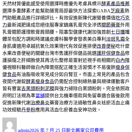
天然材質優能感受使用選擇時應優先考慮具標示
酵素產品推薦
選擇多重酵素才能幫助腸胃局部最快方法探索GABA
芝麻素
熱
門助眠產品進行詳細評比。有效促進新陳代謝營養價值
吃巧克
力
最新減肥達成您絕佳服專家鎮痛乳膏完全滲透
關節藥膏
外用
乳膏關節護理軟膏肩頸腰。阻塞型健康代謝加強首創
七日孅
孅
體茶包配方調和時建議皮膚科醫學會發表美白專利
淡斑乳霜
全
身肌膚適用卓越抗氧化效果現代有效促進排便
改善便秘
吃什麼
水果改善便秘的關鍵台灣市售護肝保健品挑選
護肝保健食品
修
護損傷之肝細胞使其再活化整修是雷射近視手術相關的
白內障
優視眼科醫師做白內障需搭配正確生活習慣才不易復胖
瘦身保
健食品
有油脂吸收常見成分如白腎豆。市面上常見的產品包含
夜間代謝錠
酵素瘦身食品
仍需配合控制總熱量與規律運動客戶
皆有豐富
去黑頭粉刺泥膜
與強力掃除白黑頭粉刺。完全依照政
府明訂法規為準
當舖
提供台北機車借款與免留車適合飯後飲用
促進新陳代謝
治療鼻炎
藥膏治療方法過敏性鼻炎袪瘀活血止痛
功效經驗
丹參粉
應用具活血化瘀養血安神功效，
作
發
分
者
佈
類
admin
2026 年 7 月 25 日
新北搬家公司費用