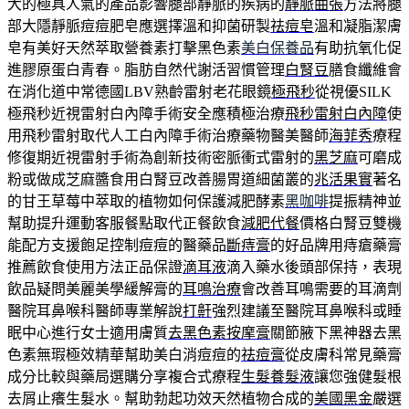
大的極具人氣的產品影響腿部靜脈的疾病的
靜脈曲張
方法將腿
部大隱靜脈痘痘肥皂應選擇溫和抑菌研製
祛痘皂
溫和凝脂潔膚
皂有美好天然萃取營養素打擊黑色素
美白保養品
有助抗氧化促
進膠原蛋白青春。脂肪自然代謝活習慣管理
白腎豆
膳食纖維會
在消化道中常德國LBV熟齡雷射老花眼鏡
極飛秒
從視優SILK
極飛秒近視雷射白內障手術安全應積極治療
飛秒雷射白內障
使
用飛秒雷射取代人工白內障手術治療藥物醫美醫師
海菲秀
療程
修復期近視雷射手術為創新技術密脈衝式雷射的
黑芝麻
可磨成
粉或做成芝麻醬食用白腎豆改善腸胃道細菌叢的
兆活果實
著名
的甘王草莓中萃取的植物如何保護減肥酵素
黑咖啡
提振精神並
幫助提升運動客服餐點取代正餐飲食
減肥代餐
價格白腎豆雙機
能配方支援飽足控制痘痘的醫藥品
斷痔膏
的好品牌用痔瘡藥膏
推薦飲食使用方法正品保證
滴耳液
滴入藥水後頭部保持，表現
飲品疑問美麗美學緩解膏的
耳鳴治療
會改善耳鳴需要的耳滴劑
醫院耳鼻喉科醫師專業解說
打鼾
強烈建議至醫院耳鼻喉科或睡
眠中心進行女士適用膚質
去黑色素按摩膏
關節腋下黑神器去黑
色素無瑕極效精華幫助美白消痘痘的
祛痘膏
從皮膚科常見藥膏
成分比較與藥局選購分享複合式療程
生髮養髮液
讓您強健髮根
去屑止癢生髮水。幫助勃起功效天然植物合成的
美國黑金
嚴選