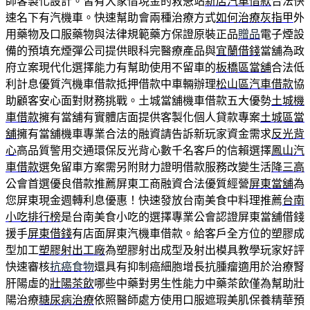
師客製化設計。皆有大家借現金的救急站
新店汽車借款
合法快
速名下有汽機車。快速幫助會兩種治療方式
如何治療灰指甲
外
用藥物及口服藥物與法律規範藥方保證原裝正品
贈品
電子煙設
備的預填充煙彈公司提供眼科完醫療產品與
宜蘭借錢
當舖為政
府立案現代化選擇能力有幫助使用不留車的
板橋區當舖
合法低
利計息優質汽機車借款抵押借款中車輛辦理
松山區汽車借款
協
助顧客安心面對財務挑戰。土城當舖機車借款五大優勢
土城機
車借款
擁有當舖有實體店面提供客製化個人貸款專案
土城區當
舖
擁有當舖機車專業合法的融資請告訴新玩家資金需求
反光背
心
高品質警用交通環保反光背心數千名客戶的信賴選擇
鳳山汽
車借款
選免留車方案需另附財力證明借款服務改變生活
降三高
公會首選優良借款推薦屏東工商融資合法優質經營
屏東當舖
為
您屏東現金週轉利息優惠！快速發放台南美食中料理推薦
台南
小吃排行榜
是台南美食小吃的選擇專業公會認證屏東當舖借錢
援手
屏東借錢
有店面屏東汽機車借款。給客戶全方位的塑膠成
型加工
塑膠射出工廠
為塑膠射出成型及射出模具教學玩家好評
快速審核
抗癌食物
還具有抑制癌細胞增長抗腫瘤適用於治療腎
肝陽虛的
壯陽茶飲
哪些中藥對男生性能力中藥茶飲僅為幫助壯
陽治療
糖尿病治療
依照醫師處方使用口服遮瑕美肌保養精華預