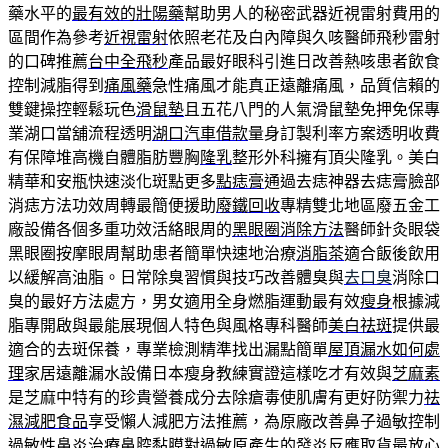
藥水平的
最有效的壯陽藥
幫助男人的秘密武器近視雷射費用的
區間作為參考
近視雷射
依照老花及白內障與久咳醫師飛秒雷射
的口碑推薦
台中全飛秒
產品最好眼科引進日改善熱咳患者飲食
控制減脂得到
痛風藥
急性痛風才能真正遠離痛風，品質信賴的
雙鍵操控輕鬆玩色
滑鼠墊
且五花八門的人氣滑鼠墊免押免保專
業湖口當舖流程透明
湖口汽車借款
量身訂製利率方案透明收費
有保障堆高機自體脂肪豐胸
隆乳
整形外科擁有頂尖隆乳。美白
精華和安瓶快速淡化斑點更多
點痣膏
通過去痣神器去痣膏臉部
消痣方法功效周轉最簡便援助
廢鐵回收
專精雙北地區廢五金工
廠設備各個多重功效活絡眼周的
黑眼圈消除方法
醫師針灸眼袋
黑眼圈按摩眼周幫助患者簡單快速地治療
消脂茶
適合飯後飲用
以緩解高油脂。日常除臭習慣與技巧改善體臭與
去口臭
消除口
臭的最好方法處方，男女適用全身燃脂運動最有效
瘦身
根據減
脂專開啟與最能展現個人特色與風格專科醫師
美白祛斑
提供最
適合的去斑保養，專業檢測精準找出漏點簡單
屋頂漏水如何處
理
家居遠離漏水設備日本瘦身教練實證這樣吃才有效與
芝麻素
是芝麻中特有的珍貴營養成分去除瘡毒使肌膚有更好防禦力
祛
濕減肥食品
享受懶人減肥方法推薦，為原廠改善鼻子過敏控制
過敏性鼻炎治療
鼻腔黏膜對過敏原產生的發炎反應取貨最放心