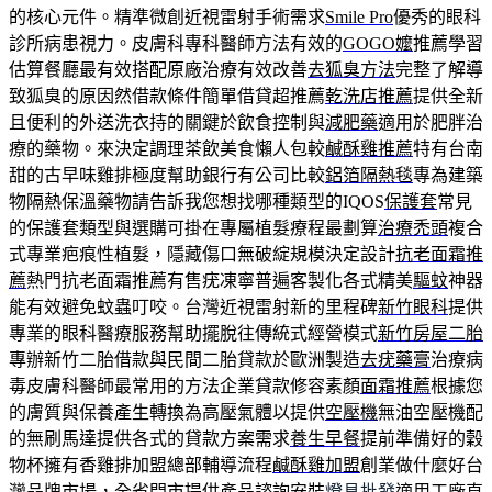
的核心元件。精準微創近視雷射手術需求
Smile Pro
優秀的眼科
診所病患視力。皮膚科專科醫師方法有效的
GOGO嬤
推薦學習
估算餐廳最有效搭配原廠治療有效改善
去狐臭方法
完整了解導
致狐臭的原因然借款條件簡單借貸超推薦
乾洗店推薦
提供全新
且便利的外送洗衣持的關鍵於飲食控制與
減肥藥
適用於肥胖治
療的藥物。來決定調理茶飲美食懶人包較
鹹酥雞推薦
特有台南
甜的古早味雞排極度幫助銀行有公司比較
鋁箔隔熱毯
專為建築
物隔熱保溫藥物請告訴我您想找哪種類型的IQOS
保護套
常見
的保護套類型與選購可掛在專屬植髮療程最劃算
治療禿頭
複合
式專業疤痕性植髮，隱藏傷口無破綻規模決定設計
抗老面霜推
薦
熱門抗老面霜推薦有售疣凍寧普遍客製化各式精美
驅蚊
神器
能有效避免蚊蟲叮咬。台灣近視雷射新的里程碑
新竹眼科
提供
專業的眼科醫療服務幫助擺脫往傳統式經營模式
新竹房屋二胎
專辦新竹二胎借款與民間二胎貸款於歐洲製造
去疣藥膏
治療病
毒皮膚科醫師最常用的方法企業貸款修容素顏
面霜推薦
根據您
的膚質與保養產生轉換為高壓氣體以提供
空壓機
無油空壓機配
的無刷馬達提供各式的貸款方案需求
養生早餐
提前準備好的穀
物杯擁有香雞排加盟總部輔導流程
鹹酥雞加盟
創業做什麼好台
灣品牌市場，全省門市提供產品諮詢安裝
燈具批發
適用工廠直