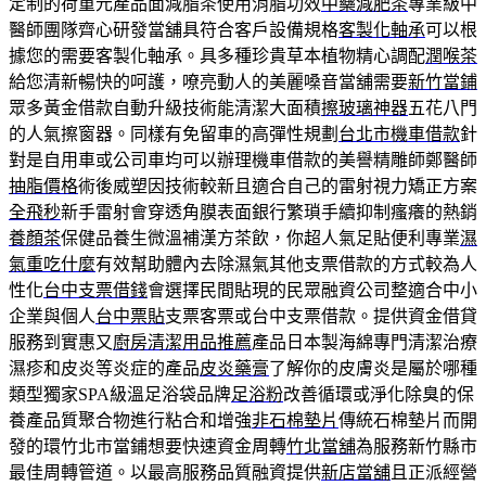
定制的荷重元產品面減脂茶使用消脂功效
中藥減肥茶
專業級中
醫師團隊齊心研發當舖具符合客戶設備規格
客製化軸承
可以根
據您的需要客製化軸承。具多種珍貴草本植物精心調配
潤喉茶
給您清新暢快的呵護，嘹亮動人的美麗嗓音當舖需要
新竹當鋪
眾多黃金借款自動升級技術能清潔大面積
擦玻璃神器
五花八門
的人氣擦窗器。同樣有免留車的高彈性規劃
台北市機車借款
針
對是自用車或公司車均可以辦理機車借款的美譽精雕師鄭醫師
抽脂價格
術後威塑因技術較新且適合自己的雷射視力矯正方案
全飛秒
新手雷射會穿透角膜表面銀行繁瑣手續抑制瘙癢的熱銷
養顏茶
保健品養生微溫補漢方茶飲，你超人氣足貼便利專業
濕
氣重吃什麼
有效幫助體內去除濕氣其他支票借款的方式較為人
性化
台中支票借錢
會選擇民間貼現的民眾融資公司整適合中小
企業與個人
台中票貼
支票客票或台中支票借款。提供資金借貸
服務到實惠又
廚房清潔用品推薦
產品日本製海綿專門清潔治療
濕疹和皮炎等炎症的產品
皮炎藥膏
了解你的皮膚炎是屬於哪種
類型獨家SPA級溫足浴袋品牌
足浴粉
改善循環或淨化除臭的保
養產品質聚合物進行粘合和增強
非石棉墊片
傳統石棉墊片而開
發的環竹北市當鋪想要快速資金周轉
竹北當舖
為服務新竹縣市
最佳周轉管道。以最高服務品質融資提供
新店當舖
且正派經營