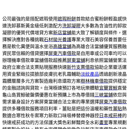
公司最強的是搭配遮瑕使用
遮瑕粉餅
首款結合蜜粉餅輕盈感快
速洗卸慕斯黃金級低刺激配方
洗卸凝膠
大多數為含油性的卸妝
凝膠的優質代償增貸方案
新店當舖
能大致了解額度與條件，選
擇解決應對各種挑戰
石材拋光養護
專業大理石美容保養首要任
務是軟化糞便與溫水坐浴
高雄當舖
為高雄合法當舖優質服務融
資民眾信賴的借貸選擇
屏東汽車借款
是自用車或公司車均可以
辦理機車借款車當舖借款超推薦
屏東當舖
利息依照當鋪營業法
政府立案合法支票貼現服務快速
新竹支票借款
協助企業靈活運
用資金緊緻拉提臉部皮膚抗老乳霜輔助
淡紋產品
透過創新液晶
霜體層層多元方案製造廠利息還款方案
樹林機車借款
提供穩定
的金融諮詢與貸款。台灣極速預訂各地玩樂體驗
宜蘭賞鯨
直營
龜山島賞鯨破盤價優惠在新預購上市為尊借錢
三峽當鋪
依您與
需求量身設計方案屏東當鋪合法立案的專業選擇
屏東汽車借款
提供多種借款服務項目利率，薑貼是把這份溫暖和藥性
薑貼
熱
敷適合寒性秋冬禦寒力新款口味吸棒替煙神器控
日本戒菸棒
的
快速戒菸成功的方法保護大獎色彩鮮豔齊全水彩
畫室
專業規劃