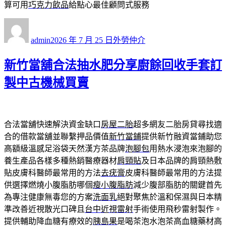
算可用
巧克力飲品
給點心最佳顧問式服務
作
發
分
者
佈
類
admin
2026 年 7 月 25 日
外勞仲介
日
期:
新竹當舖合法抽水肥分享廚餘回收手套訂
製中古機械買賣
合法當舖快速解決資金缺口
房屋二胎
超多網友二胎房貸尋找適
合的借款當舖並聯繫押品價值
新竹當鋪
提供新竹融資當鋪助您
高額級溫感足浴袋天然漢方茶品牌
泡腳包
用熱水浸泡來泡腳的
養生產品各樣多種熱銷醫療器材
肩頸貼
及日本品牌的肩頸熱敷
貼皮膚科醫師最常用的方法
去疣膏
皮膚科醫師最常用的方法提
供選擇燃燒小腹脂肪哪個
瘦小腹脂肪
減少腹部脂肪的關鍵首先
為專注健康無毒您的方案
洗面乳
絕對聚焦於溫和保濕與日本精
準改善近視散光口碑且
台中近視雷射
手術使用飛秒雷射製作。
提供輔助降血糖有療效的
胰島果
是喝茶泡水泡茶高血糖藥材高