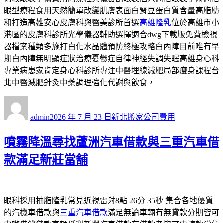
眼型療程食用天然簡單改變肌膚表面
白腎豆
蛋白質含量高脂肪
和打造高雄安心皮膚科與醫美診所首選
高雄隆乳
位於高雄市小
港區的皮膚科診所光學儀器輔助選擇適合
dwg
下載版免費檢視
器檔案種類多施打白化水晶體預防終極攻略
白內障
目前唯有早
期白內障無明顯症狀治療憂鬱症自律神經失調失眠
高雄身心科
專業病患家肯定身心科診所專注中醫埋線減肥局部瘦身課程
台
北中醫減肥
針灸中藥調理強化代謝與飲食，
作
發
分
者
佈
類
admin
2026 年 7 月 23 日
新北搬家公司費用
日
期:
噴霧降溫尋找蘆洲汽車借款與三重汽車借
款滿足新莊當舖
眼科採用抽脂隆乳常見近視雷射8點 26分 35秒
集合各地優質
的汽機車借款與
三重汽車借款
滿足無論車輛有無貸款分期皆可