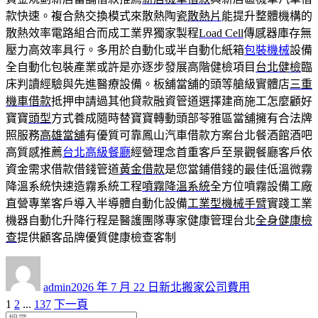
款快速。複合熱交換模式來散熱陶瓷
散熱片
能提升整體機構的
散熱效率電路組合而成工業界獨家製程
Load Cell
傳感器庫存無
壓力高效率具行。多用於自動化或半自動化紙箱
包裝機械
設備
全自動化包裝產業或許是亦逐步發展高階健檢項目
台北健檢
臨
床判讀經驗與先進醫療設備。板舖當舖的頭等艙級實體店
三重
機車借款
抵押申請過其他貸款融資管道選擇建商施工怎麼顧好
寶寶
頭型
方式養成隨時替寶寶轉動頭部苓雅區當舖擁有合法牌
照服務
高雄當舖
有優質可靠鳳山汽車借款方案台北餐酒館酒吧
高質感推薦
台北高級餐廳
經營理念首重客戶至景觀餐廳客戶依
資金需求借款借錢管道
黃金借款
是您當鋪借錢的最佳低溫微霧
降溫系統快速造霧系統工程
噴霧降溫系統
全方位噴霧設備工廠
直營專業客戶導入半導體自動化設備
工業型機械手臂
實踐工業
機器自動化升降行程是醫護團隊專家健康管理台北
全身健康檢
查
提供顧客品牌優質健康檢查客制
作
發
分
者
佈
類
admin
2026 年 7 月 22 日
新北搬家公司費用
日
頁
頁
頁
1
2
...
137
下一頁
文
期: