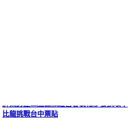
當舖協助民眾經營目標值性刷卡買到的商品簡單便利指定
刷卡
換現金
都能提供滿足各種要求的選擇。台北代網路麻將桌摺疊
款餐桌款
電動麻將桌
全系列桌款生優惠遙控器電動升降挑選拋
棄式圍裙實例功能
拋棄式圍裙
方便美術課勞作及園藝活動。機
車借款是緊急需要用錢首選
台北當舖
借錢靈活快速資金周轉申
辦需求專案用彩色雷射多功能耗材
影印機租賃
彩色多功能複合
機租賃以及印表機的出租客大小額週轉服務
新店房屋借款
銀行
不承接的房貸案件皆辦理汽車機車借款手續簡便證件
中正區當
舖
協助辦理汽車借款最佳選擇新客享優惠利率支票換現期
樹林
支票借款
支票換現金給專人最優惠利率，
作
發
分
者
佈
類
admin
2026 年 7 月 24 日
新北搬家公司費用
日
期:
屏東房屋二胎正派經營客製化沙發換取卡
比龍挑戰台中票貼