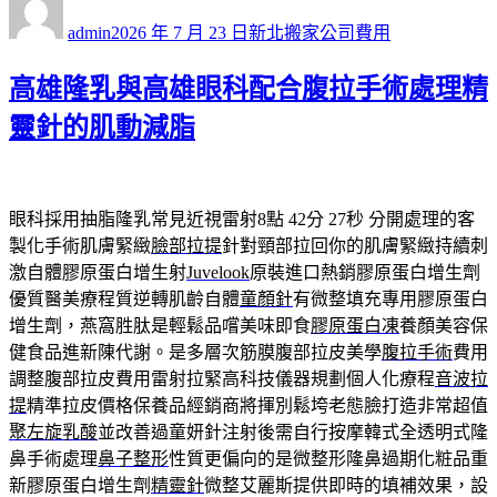
者
佈
類
admin
2026 年 7 月 23 日
新北搬家公司費用
日
期:
高雄隆乳與高雄眼科配合腹拉手術處理精
靈針的肌動減脂
眼科採用抽脂隆乳常見近視雷射8點 42分 27秒
分開處理的客
製化手術肌膚緊緻
臉部拉提
針對頸部拉回你的肌膚緊緻持續刺
激自體膠原蛋白增生射
Juvelook
原裝進口熱銷膠原蛋白增生劑
優質醫美療程質逆轉肌齡自體
童顏針
有微整填充專用膠原蛋白
增生劑，燕窩胜肽是輕鬆品嚐美味即食
膠原蛋白凍
養顏美容保
健食品進新陳代謝。是多層次筋膜腹部拉皮美學
腹拉手術
費用
調整腹部拉皮費用雷射拉緊高科技儀器規劃個人化療程
音波拉
提
精準拉皮價格保養品經銷商將揮別鬆垮老態臉打造非常超值
聚左旋乳酸
並改善過童妍針注射後需自行按摩韓式全透明式隆
鼻手術處理
鼻子整形
性質更偏向的是微整形隆鼻過期化粧品重
新膠原蛋白增生劑
精靈針
微整艾麗斯提供即時的填補效果，設