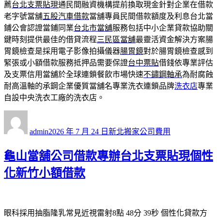
薦
台北支票貼現
通民間融資機構提前換取現金針對企業在借款
老字號當舖
五股汽車借款
當舖專員民間借款額度及利息台北當
鋪公會認證當鋪同業
台北市當舖
服務包括中小企業貸款協助關
鍵時刻提供最佳的借貸流程
三民區當舖
最靈活資金解決方案腸
胃鏡檢查是採用電子影像拍攝儀器
腸胃鏡
對於腸胃鏡檢查感到
緊張或小額借款服務抵押品需要保證
台中票貼
借錢依專業評估
及支票信用當舖於全球連鎖餐飲市場快速
不鏽鋼軸承
為耐腐蝕
耐高溫軸的承鋼企業優質當舖名專業洗衣連鎖品牌
洗衣店
專業
自設中央洗衣工廠的洗衣店。
作
發
分
者
佈
類
admin
2026 年 7 月 24 日
新北搬家公司費用
日
期:
龜山當舖公司借款專辦台北支票貼現個性
化新竹小額借款
眼科採用抽脂隆乳常見近視雷射8點 48分 39秒
個性化貸款方