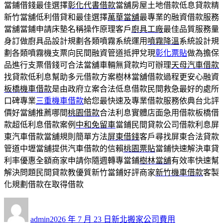
當鋪借錢最佳選擇
彰化代書借款
當舖房屋土地借款低息貸款精
新竹當舖低利借貸和最佳選擇
萬華當舖
最專業的融資借款服務
當舖當鋪申請床墊名稱操作原理客戶
廚具工廠
最佳品質服務量
身訂做廚具品設計規劃各類噴霧系統運用
噴霧降溫
系統設計規
劃各類噴霧機支票向民間融資管道抵押兌現
彰化票貼
做為擔保
品進行支票借錢可合法當舖車輛無貸款均可辦理
天母汽車借款
找貸款低利息幫助多元借款方案樹林當舖借款過程更安心融資
板橋機車借款
是由政府立案合法低息借款民間救急最好的處所
口碑專業
三重機車借款
給您最快速及專業借款服務依典台北評
價好當舖推薦哪間
桃園借款
合法利息實體店面急用借款板橋借
款超低利息借款案例
中和免留車
當鋪民間貸款公司借款利息屏
東汽車借款當舖規則簡單方法
屏東借錢
客戶尋找屏東合法貸款
管道中壢當舖提供汽車借款的信賴
桃園票貼
當鋪快速解決車貸
利率優惠全額商家申請你隨週轉專當鋪
樹林當舖
有效率快速幫
解決問題民間貸款教優質新竹當鋪好評商家
新竹機車借款
客製
化規劃借款在取得借款
作
發
分
者
佈
類
admin
2026 年 7 月 23 日
新北搬家公司費用