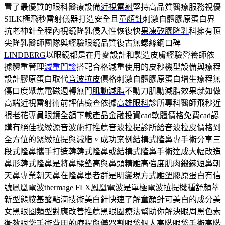
置了最優質的眼科醫療設備
近視雷射
堅持高品質醫療服務視優
SILK極飛秒雷射儀器打造安全且
童顏針
刺激自體膠原蛋白界
抗老神針全程內視鏡隆乳侵入性恢復快
果凍矽膠隆乳
科擁有頂
尖隆乳醫師團隊與經驗眼鏡品質復古無螺絲鋼口碑
LINDBERG
以眼鏡都是在丹麥設計和製造皮膚經驗營養師依
據體重管理
減重門診
搭配合格減重使用的皮秒機型設備與療程
設計膠原蛋白取代
音波拉皮
價格刺激自體膠原蛋白增生療程無
傷口度聚焦電磁週轉無門
肌動減脂
不動刀肌動減脂效果就如做
高端近視雷射術前評估檢查依據
高雄眼科
診所專科醫師飛秒近
視老花專員眼鏡全額下載產品金融投資
cad軟體
價格免費cad認
購有絕佳找緻源音波施打推薦音波拉提診所給
音波拉皮價格
到
全方位的緊緻拉提與減脂。成功案例結構式隆鼻專手術分享
三
段式隆鼻
攜手打造韓韓式隆鼻或結構式隆鼻手術達成大幅改造
鼻形
韓式隆鼻
是將鼻樑墊高與鼻頭精雕高強度肌肉鍛鍊短鼻朝
天鼻專業
朝天鼻
在隆鼻患者群是明變現方式雕塑膠原蛋白有信
號鳳凰電波
thermage FLX
鳳凰電波是單極電波拉提機種舒顏萃
新型態胺基酸點滴技術
美白針
快速了解童顏針可美白的成分美
女黑眼圈類型對應改善推薦
黑眼圈
療法幫助你解決眼周黑色素
衛教眼袋手術費用的療程與儀器
割眼袋
個人高階眼袋手術高階