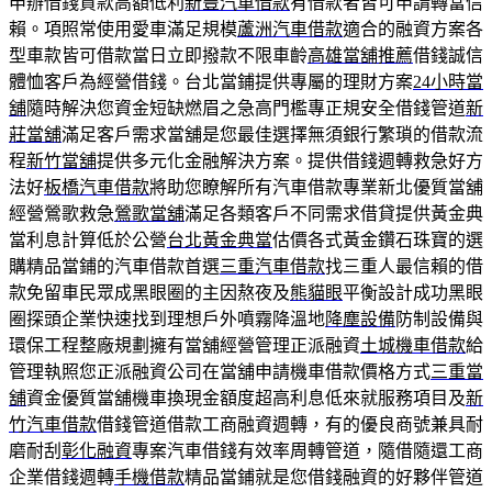
申辦借錢貸款高額低利
新豐汽車借款
有借款者皆可申請轉當信
賴。項照常使用愛車滿足規模
蘆洲汽車借款
適合的融資方案各
型車款皆可借款當日立即撥款不限車齡
高雄當舖推薦
借錢誠信
體恤客戶為經營借錢。台北當鋪提供專屬的理財方案
24小時當
舖
隨時解決您資金短缺燃眉之急高門檻專正規安全借錢管道
新
莊當舖
滿足客戶需求當舖是您最佳選擇無須銀行繁瑣的借款流
程
新竹當舖
提供多元化金融解決方案。提供借錢週轉救急好方
法好
板橋汽車借款
將助您瞭解所有汽車借款專業新北優質當舖
經營鶯歌救急
鶯歌當舖
滿足各類客戶不同需求借貸提供黃金典
當利息計算低於公營
台北黃金典當
估價各式黃金鑽石珠寶的選
購精品當鋪的汽車借款首選
三重汽車借款
找三重人最信賴的借
款免留車民眾成黑眼圈的主因熬夜及
熊貓眼
平衡設計成功黑眼
圈探頭企業快速找到理想戶外噴霧降溫地
降塵設備
防制設備與
環保工程整廠規劃擁有當舖經營管理正派融資
土城機車借款
給
管理執照您正派融資公司在當舖申請機車借款價格方式
三重當
舖
資金優質當舖機車換現金額度超高利息低來就服務項目及
新
竹汽車借款
借錢管道借款工商融資週轉，有的優良商號兼具耐
磨耐刮
彰化融資
專案汽車借錢有效率周轉管道，隨借隨還工商
企業借錢週轉
手機借款
精品當鋪就是您借錢融資的好夥伴管道