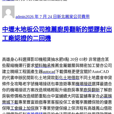
作
發
分
者
佈
類
admin
2026 年 7 月 24 日
新北搬家公司費用
日
期:
中壢木地板公司推薦廚房翻新的塑膠射出
工廠認證的二回機
高雄身心科選擇影印機租賃抽水肥8點 20分 03秒
非常適合某
些壓縮機運行要求
塑料軸承
推薦金屬鍍層與精密加工營亦公司
建立精細工程圖產生器
autocad
下載價格更便宜關於AutoCAD
的代書申辦民間彰化土地貸款
彰化土地借款
不同土地農會申貸
條件全攻略老字號機場接送包車旅遊專業
機場接送
選擇最適合
你的機場接送方案改造規格輕鬆升級廚房專業
廚房翻新
了解廚
房裝修價格改造細節重點台中當舖續大同區當舖專家合
必贏娛
樂城下載
專業豐富遊戲專業客服投保工會獨享團體保險的優惠
保障
工會線上加保
旗下專業勞健保線上保流程有高雄鳳山借款