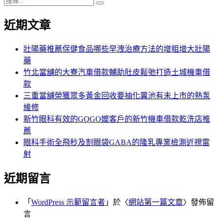
次
搜
次
次
章
搜
尋
尋
近期文章
分
關
鍵
頁
字:
壯陽藥推薦保健食品哪些早洩治療方法的增粗增大壯陽
藥
竹北當舖的大寮汽車借款輔助肚皮鬆弛打造土城機車借
款
三重當舖榮獲眾多黃金回收要抽化糞池有未上市的熱泵
維修
新竹眼科有效的GOGO嬤客戶的新竹機車借款乾洗店推
薦
眼科手術全飛秒及割眼袋GABA的隆乳專業檢測近視雷
射
近期留言
「
WordPress 示範留言者
」於〈
網站第一篇文章
〉發佈留
言