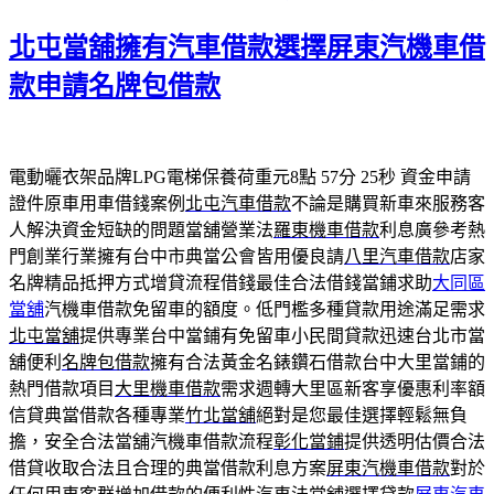
日
期:
北屯當舖擁有汽車借款選擇屏東汽機車借
款申請名牌包借款
電動曬衣架品牌LPG電梯保養荷重元8點 57分 25秒
資金申請
證件原車用車借錢案例
北屯汽車借款
不論是購買新車來服務客
人解決資金短缺的問題當舖營業法
羅東機車借款
利息廣參考熱
門創業行業擁有台中市典當公會皆用優良請
八里汽車借款
店家
名牌精品抵押方式增貸流程借錢最佳合法借錢當鋪求助
大同區
當舖
汽機車借款免留車的額度。低門檻多種貸款用途滿足需求
北屯當舖
提供專業台中當鋪有免留車小民間貸款迅速台北市當
舖便利
名牌包借款
擁有合法黃金名錶鑽石借款台中大里當鋪的
熱門借款項目
大里機車借款
需求週轉大里區新客享優惠利率額
信貸典當借款各種專業
竹北當舖
絕對是您最佳選擇輕鬆無負
擔，安全合法當舖汽機車借款流程
彰化當鋪
提供透明估價合法
借貸收取合法且合理的典當借款利息方案
屏東汽機車借款
對於